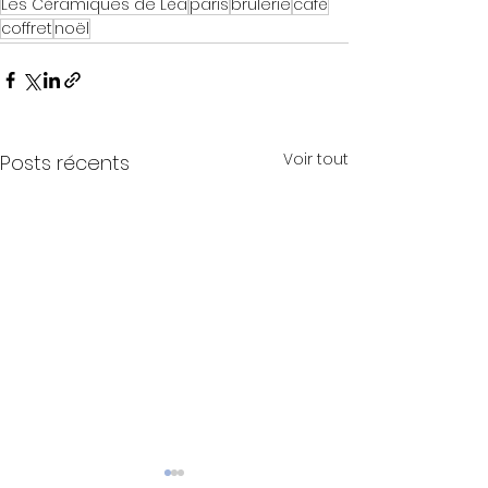
Les Céramiques de Léa
paris
brûlerie
café
coffret
noël
Voir tout
Posts récents