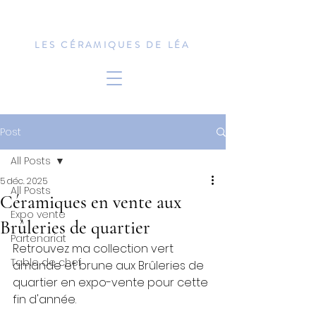
LES CÉRAMIQUES DE LÉA
Post
All Posts
5 déc. 2025
All Posts
Céramiques en vente aux
Expo vente
Brûleries de quartier
Partenariat
Retrouvez ma collection vert 
Table de chef
amande et brune aux Brûleries de 
quartier en expo-vente pour cette 
fin d'année.