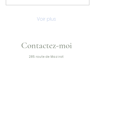
Voir plus
Contactez-moi
285 route de Mazirot
88500 MIRECOURT
06.87.61.15.52
Visite et achat de pièces
du lundi au vendredi de 10h à 17h
uniquement sur RDV
(mail ou instagram)
FAQ
Pour tout renseignement,