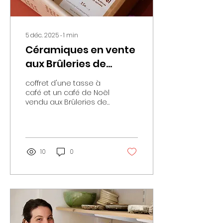
5 déc. 2025
∙
1
min
Céramiques en vente
aux Brûleries de
quartier
coffret d'une tasse à
café et un café de Noël
vendu aux Brûleries de
Quartier (Paris 7 et 11)
10
0