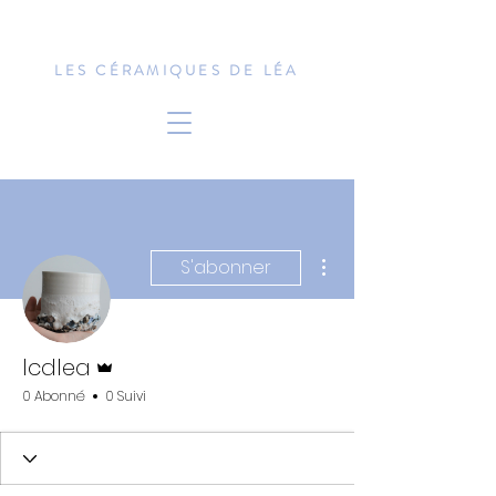
LES CÉRAMIQUES DE LÉA
Plus d'actions
S'abonner
Administrateur
lcdlea
0 Abonné
0 Suivi