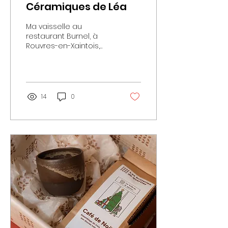
Céramiques de Léa
Ma vaisselle au
restaurant Burnel, à
Rouvres-en-Xaintois,
étoilé au guide Michelin.
Lorsque mes
céramiques s'allient
aux délicieux plats du
chef Maye Cissoko.
14
0