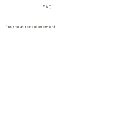
FAQ
Pour tout renseignement,
demande, question,
n'hésitez pas à m'écrire ici :
Je vous informe que je ne
prends pas de stagiaires.