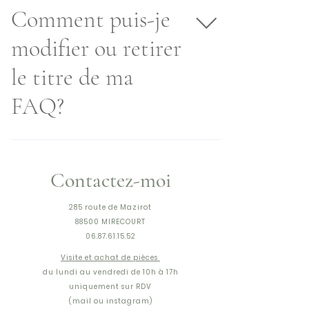
étapes : 1. Accédez aux Paramètres de
souhaitez.
Comment puis-je
l'application 2. Cliquez sur « Gérer la FAQ »
modifier ou retirer
3. Créez ou sélectionnez la question à
laquelle vous souhaitez ajouter un média
le titre de ma
4. Lors de la modification de votre
réponse, cliquez sur l'icône vidéo, image
FAQ?
ou GIF 5. Ajoutez le média depuis votre
bibliothèque puis enregistrez
Vous pouvez modifier le titre depuis les
paramètres de l'application, sous l'onglet
Contactez-moi
« Affichage ». Si vous ne souhaitez pas
afficher le titre, désactivez l'option «
285 route de Mazirot
Afficher le titre ».
88500 MIRECOURT
06.87.61.15.52
Visite et achat de pièces
du lundi au vendredi de 10h à 17h
uniquement sur RDV
(mail ou instagram)